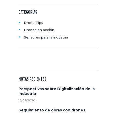
C
I
CATEGORÍAS
Ó
Drone Tips
N
Drones en acción
D
Sensores para la industria
E
SUSCRIBITE AL NEWSLETTER
E
N
T
NOTAS RECIENTES
R
Perspectivas sobre Digitalización de la
Industria
A
16/07/2020
D
Seguimiento de obras con drones