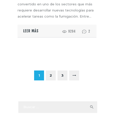
convertido en uno de los sectores que más
requiere desarrollar nuevas tecnologías para
acelerar tareas como la fumigación. Entre…
LEER MÁS
9294
2
P
A
G
PAGE
1
PAGE
2
PAGE
3
>
I
N
A
Buscar: